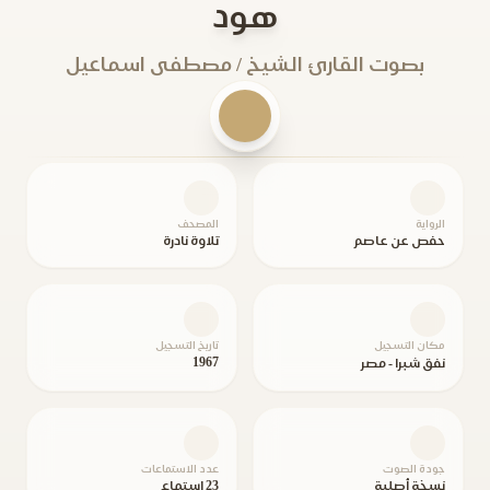
هود
بصوت القارئ الشيخ / مصطفى اسماعيل
الرواية
المصحف
حفص عن عاصم
تلاوة نادرة
مكان التسجيل
تاريخ التسجيل
1967
نفق شبرا - مصر
جودة الصوت
عدد الاستماعات
نسخة أصلية
23 استماع