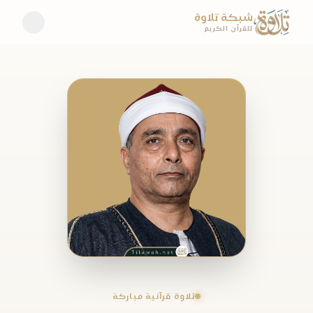
شبكة تلاوة
للقرآن الكريم
تلاوة قرآنية مباركة