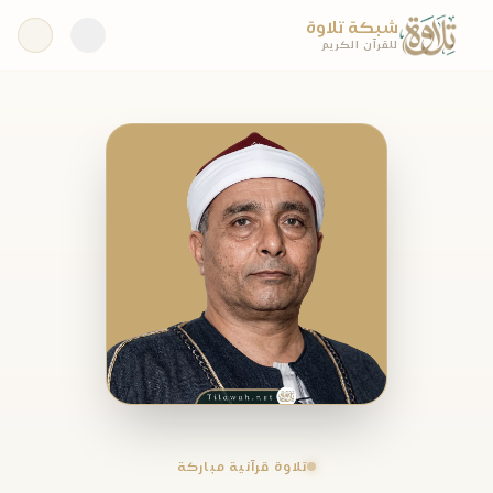
شبكة تلاوة
للقرآن الكريم
تلاوة قرآنية مباركة