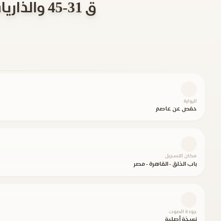
ق 31-45 والذاريات 1-30 والبلد 1-3 يتركها ويقرأ الحاقة 1-24 والطارق
الرواية
حفص عن عاصم
مكان التسجيل
باب الخلق - القاهرة - مصر
جودة الصوت
نسخة أصلية