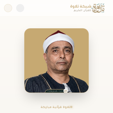
شبكة تلاوة
للقرآن الكريم
تلاوة قرآنية مباركة