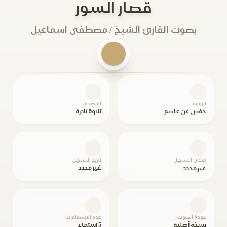
قصار السور
بصوت القارئ الشيخ / مصطفى اسماعيل
الرواية
المصحف
حفص عن عاصم
تلاوة نادرة
مكان التسجيل
تاريخ التسجيل
غير محدد
غير محدد
جودة الصوت
عدد الاستماعات
نسخة أصلية
5 استماع