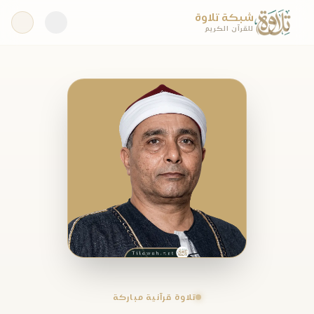
شبكة تلاوة
للقرآن الكريم
تلاوة قرآنية مباركة