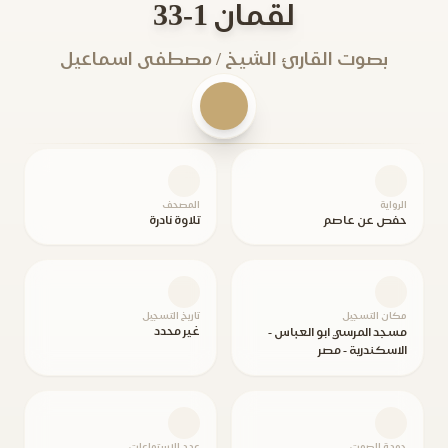
لقمان 1-33
بصوت القارئ الشيخ / مصطفى اسماعيل
الرواية
المصحف
حفص عن عاصم
تلاوة نادرة
مكان التسجيل
تاريخ التسجيل
غير محدد
مسجد المرسي ابو العباس -
الاسكندرية - مصر
جودة الصوت
عدد الاستماعات