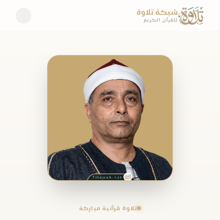
شبكة تلاوة
للقرآن الكريم
تلاوة قرآنية مباركة