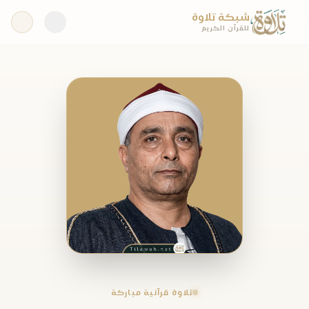
شبكة تلاوة
للقرآن الكريم
تلاوة قرآنية مباركة