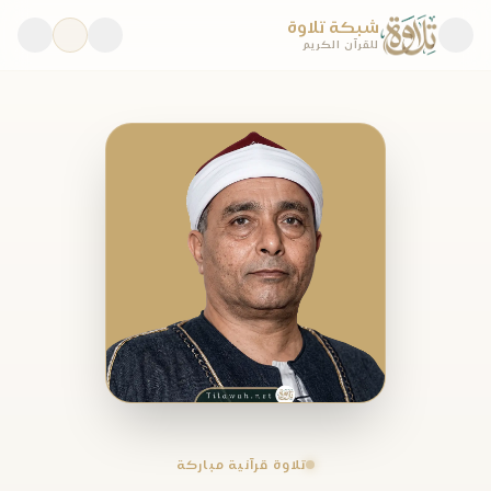
شبكة تلاوة
للقرآن الكريم
تلاوة قرآنية مباركة