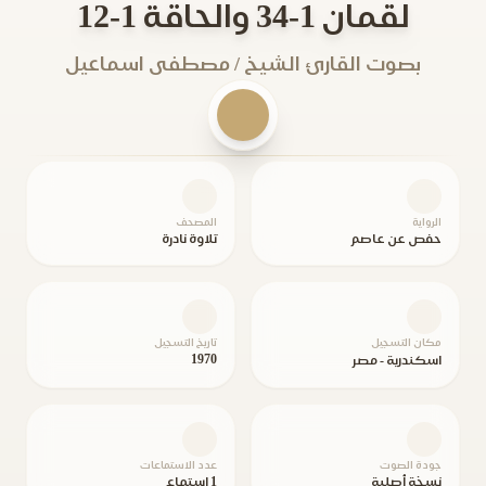
لقمان 1-34 والحاقة 1-12
بصوت القارئ الشيخ / مصطفى اسماعيل
الرواية
المصحف
حفص عن عاصم
تلاوة نادرة
مكان التسجيل
تاريخ التسجيل
1970
اسكندرية - مصر
جودة الصوت
عدد الاستماعات
نسخة أصلية
1 استماع