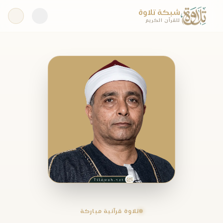
شبكة تلاوة
للقرآن الكريم
تلاوة قرآنية مباركة