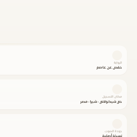
الرواية
حفص عن عاصم
مكان التسجيل
حي شيكولاني - شبرا - مصر
جودة الصوت
نسخة أصلية