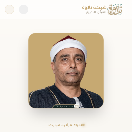
شبكة تلاوة
للقرآن الكريم
تلاوة قرآنية مباركة