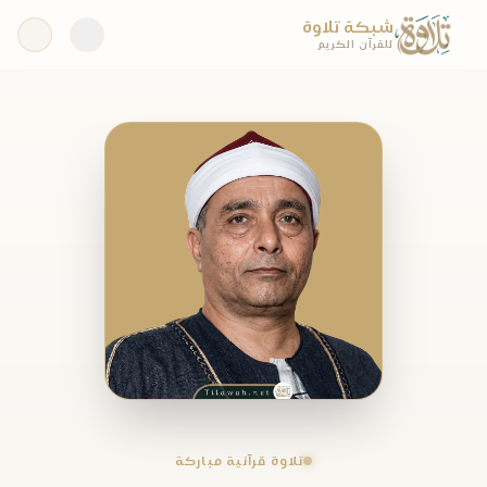
شبكة تلاوة
للقرآن الكريم
تلاوة قرآنية مباركة