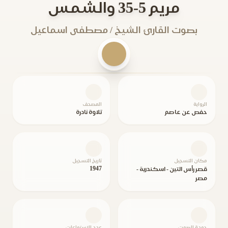
مريم 5-35 والشمس
بصوت القارئ الشيخ / مصطفى اسماعيل
الرواية
المصحف
حفص عن عاصم
تلاوة نادرة
مكان التسجيل
تاريخ التسجيل
1947
قصر رأس التين - اسكندرية -
مصر
جودة الصوت
عدد الاستماعات