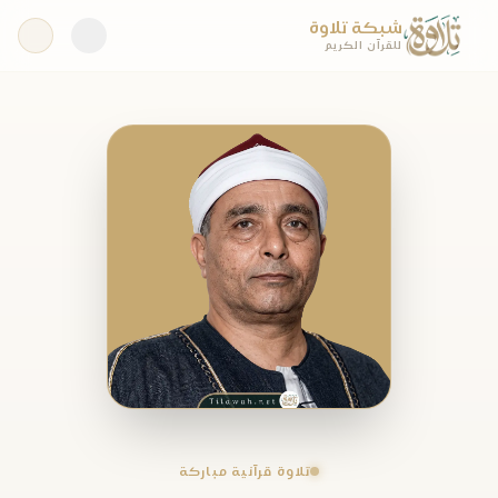
شبكة تلاوة
للقرآن الكريم
تلاوة قرآنية مباركة