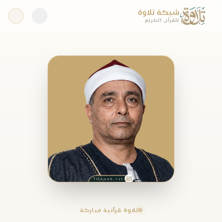
شبكة تلاوة
للقرآن الكريم
تلاوة قرآنية مباركة