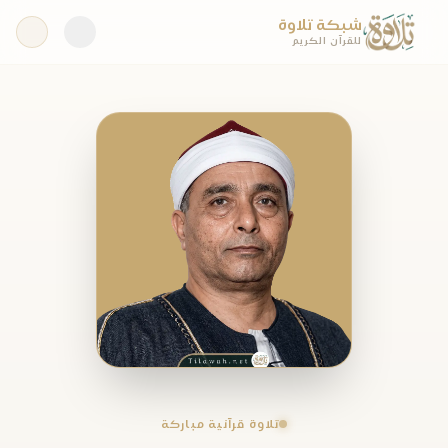
شبكة تلاوة
للقرآن الكريم
تلاوة قرآنية مباركة