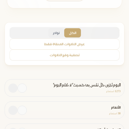
الكل
نوادر
عرض التلاوات المنقاة فقط
تصفية وفرز التلاوات
ٱلْيَوْمَ تُجْزَىٰ كُلُّ نَفْسٍ بِمَا كَسَبَتْ ۚ لَا ظُلْمَ ٱلْيَوْمَ ۚ
1273
استماع
الأنعام
38
استماع