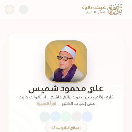
شبكة تلاوة
للقرآن الكريم
علي محمود شميس
قارئ إذاعييتميز بصوت رائع خاشع .. له تلاوات حازت
على إعجاب الكثير...
اقرأ السيرة
إجمالي التلاوات: 63