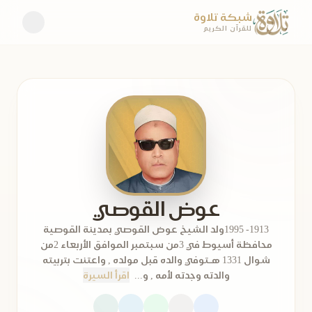
شبكة تلاوة
للقرآن الكريم
عوض القوصي
1913- 1995ولد الشيخ عوض القوصي بمدينة القوصية
محافظة أسيوط في 3من سبتمبر الموافق الأربعاء 2من
شوال 1331 هـتوفي والده قبل مولده , واعتنت بتربيته
والدته وجدته لأمه , و...
اقرأ السيرة