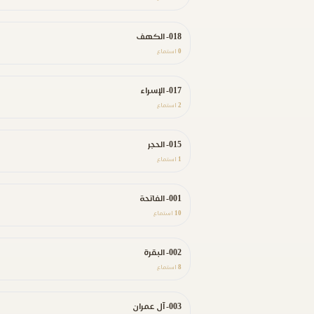
018- الكهف
0
استماع
017- الإسراء
2
استماع
015- الحجر
1
استماع
001- الفاتحة
10
استماع
002- البقرة
8
استماع
003- آل عمران