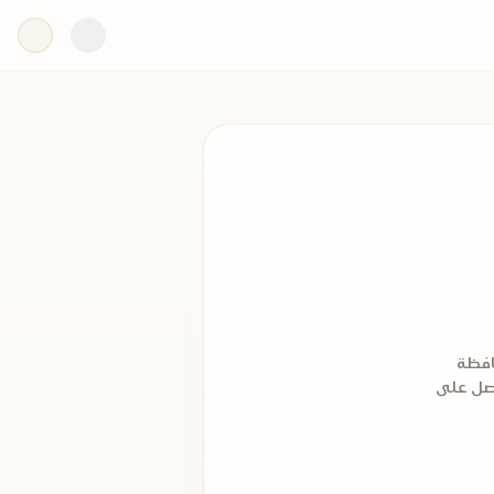
افظة
 ثم التحق بالازهر الشريف عام 1932م، ثم حصل على