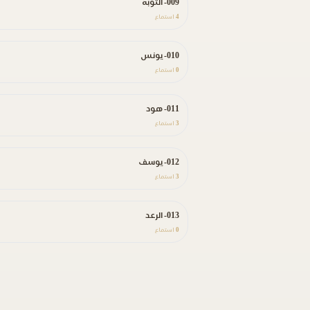
009- التوبة
4
استماع
010- يونس
0
استماع
011- هود
3
استماع
012- يوسف
3
استماع
013- الرعد
0
استماع