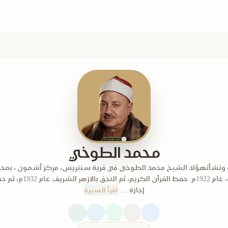
محمد الطوخي
 ونشأته​وُلد الشيخ محمد الطوخى في قرية سنتريس، مركز أشمون ، بمح
المنوفية، عام 1922م. حفظ القرآن الكريم،
إجازة ...
اقرأ السيرة