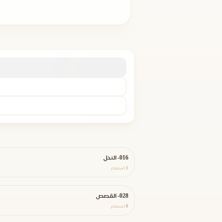
016- النحل
1
استماع
028- القصص
0
استماع