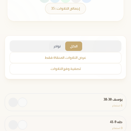
إجمالي التلاوات: 35
الكل
نوادر
عرض التلاوات المنقاة فقط
تصفية وفرز التلاوات
يوسف 30-38
1
استماع
طه 9-41
3
استماع