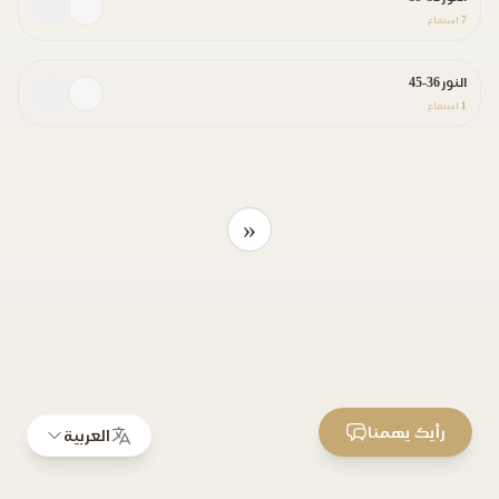
7
استماع
النور 36-45
1
استماع
«
رأيك يهمنا
العربية