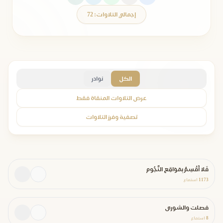
إجمالي التلاوات: 72
الكل
نوادر
عرض التلاوات المنقاة فقط
تصفية وفرز التلاوات
فَلا أُقْسِمُ بِمَوَاقِعِ النُّجُومِ
1173
استماع
فصلت والشورى
8
استماع