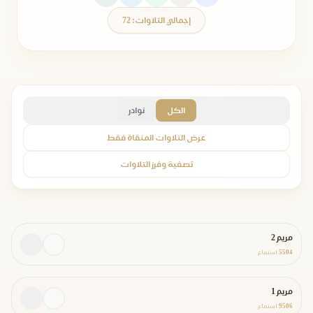
إجمالي التلاوات: 72
الكل
نوادر
عرض التلاوات المنقاة فقط
تصفية وفرز التلاوات
مريم 2
5504
استماع
مريم 1
9506
استماع