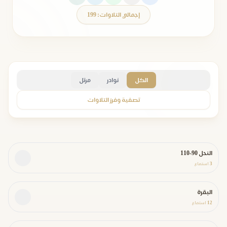
إجمالي التلاوات: 199
الكل
نوادر
مرتل
تصفية وفرز التلاوات
النحل 90-110
3
استماع
البقرة
12
استماع