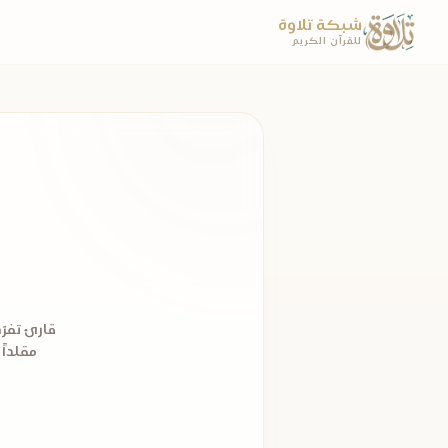
شبكة تلاوة
للقرآن الكريم
قارئ تفرّد
مقلداً