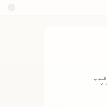
لة الشباب
 ث...